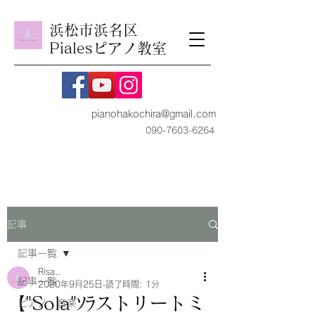
浜松市浜名区
Pialesピアノ教室
pianohakochira@gmail.com
090-7603-6264
記事
記事一覧
Risa..
記事一覧
2020年9月25日
読了時間: 1分
【"Sola"ｿﾗストリートミ
ピアノ・音楽