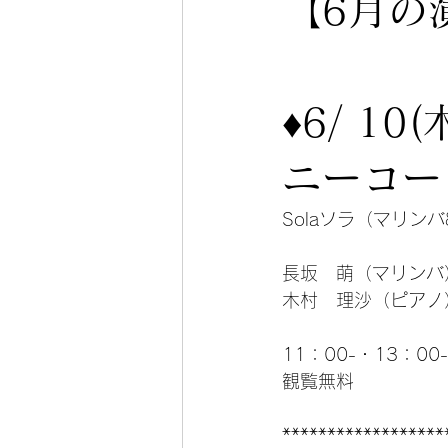
【6月の
♦︎6/ 
ニーコー
Solaソラ（マリン
長坂　萌（マリンバ
木村　理沙（ピアノ
11：00-・13：0
観覧無料
******************