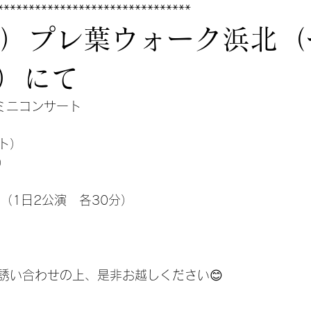
*******************************
3(日）プレ葉ウォーク浜北
）にて
ミニコンサート
ト）
）
0-（1日2公演　各30分）
誘い合わせの上、是非お越しください😊