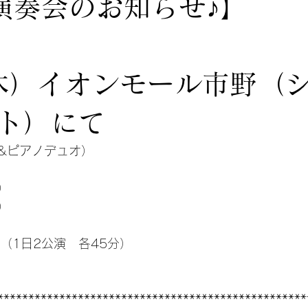
演奏会のお知らせ♪】
10(木）イオンモール市野（
ト）にて
バ&ピアノデュオ）
）
）
0-（1日2公演　各45分）
**************************************************