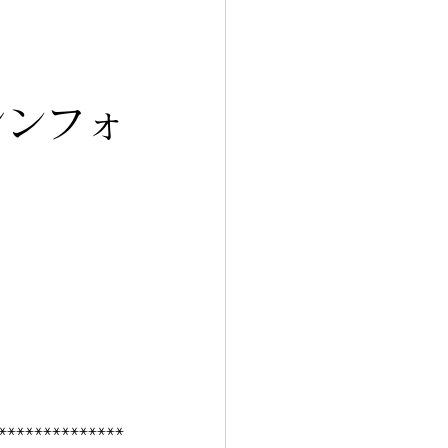
シンフォ
**************