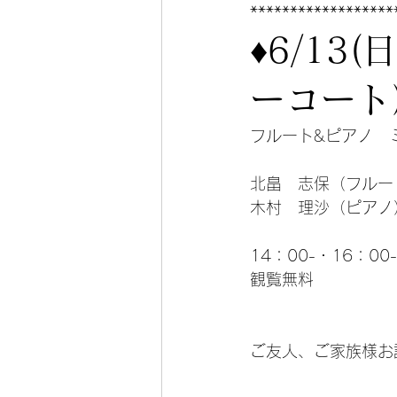
******************
♦︎6/1
ーコート
フルート&ピアノ　
北畠　志保（フルー
木村　理沙（ピアノ
14：00-・16：0
観覧無料
ご友人、ご家族様お